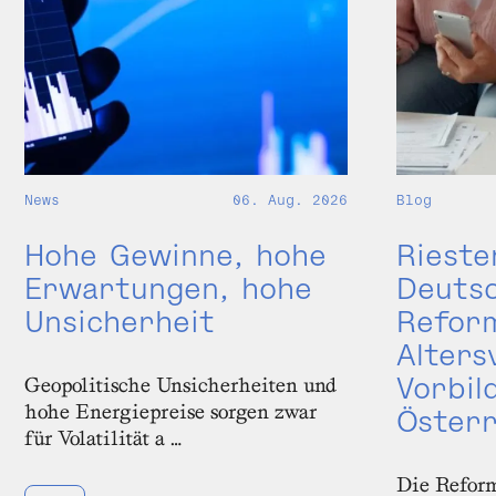
Blog
News
06. Aug. 2026
Rieste
Hohe Gewinne, hohe
Deutsc
Erwartungen, hohe
Reform
Unsicherheit
Alters
Vorbil
Geopolitische Unsicherheiten und
hohe Energiepreise sorgen zwar
Österr
für Volatilität a …
Die Reform