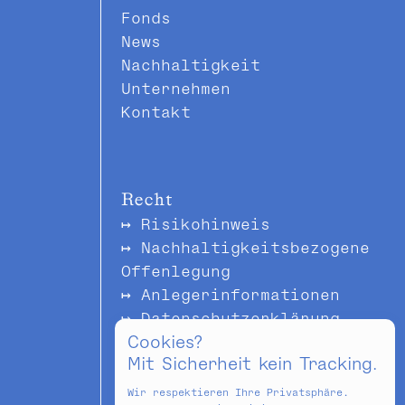
Fonds
News
Nachhaltigkeit
Unternehmen
Kontakt
Recht
Risikohinweis
Nachhaltigkeitsbezogene
Offenlegung
Anlegerinformationen
Datenschutzerklärung
Cookies?
Impressum & Offenlegung
Mit Sicherheit kein Tracking.
Wir respektieren Ihre Privatsphäre.