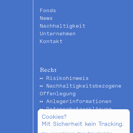
Fonds
News
Nachhaltigkeit
Unternehmen
Kontakt
Recht
Risikohinweis
Nachhaltigkeitsbezogene
Offenlegung
Anlegerinformationen
Datenschutzerklärung
Cookies?
Impressum & Offenlegung
Mit Sicherheit kein Tracking.