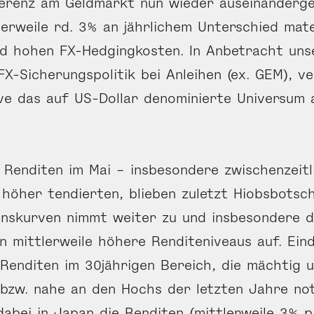
fferenz am Geldmarkt nun wieder auseinanderge
lerweile rd. 3% an jährlichem Unterschied mater
nd hohen FX-Hedgingkosten. In Anbetracht uns
X-Sicherungspolitik bei Anleihen (ex. GEM), ve
ve das auf US-Dollar denominierte Universum 
 Renditen im Mai – insbesondere zwischenzeitl
höher tendierten, blieben zuletzt Hiobsbotsch
Zinskurven nimmt weiter zu und insbesondere d
n mittlerweile höhere Renditeniveaus auf. Eind
 Renditen im 30jährigen Bereich, die mächtig 
bzw. nahe an den Hochs der letzten Jahre not
bei in Japan die Renditen (mittlerweile 3% p.a