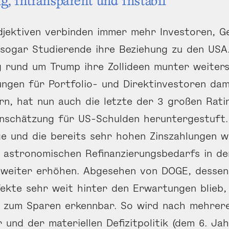
g, intransparent und instabil
djektiven verbinden immer mehr Investoren, G
e sogar Studierende ihre Beziehung zu den US
 rund um Trump ihre Zollideen munter weiters
ngen für Portfolio- und Direktinvestoren dam
rn, hat nun auch die letzte der 3 großen Rat
inschätzung für US-Schulden heruntergestuft.
ge und die bereits sehr hohen Zinszahlungen w
s astronomischen Refinanzierungsbedarfs in 
 weiter erhöhen. Abgesehen von DOGE, dessen
ekte sehr weit hinter den Erwartungen blieb,
 zum Sparen erkennbar. So wird nach mehrer
und der materiellen Defizitpolitik (dem 6. Jah