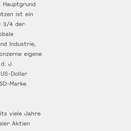
. Hauptgrund
tzen ist ein
r 3/4 der
obale
nd Industrie,
Konzerne eigene
d. J.
US-Dollar
 USD-Marke
its viele Jahre
aler Aktien