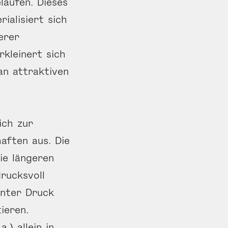
laufen. Dieses
ialisiert sich
erer
rkleinert sich
an attraktiven
ich zur
aften aus. Die
ie längeren
rucksvoll
unter Druck
ieren.
.) allein in