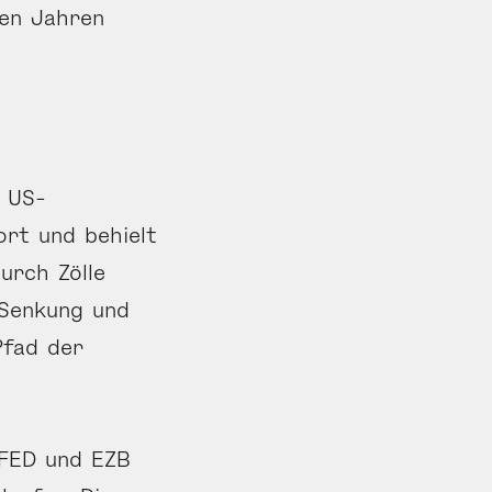
en Jahren
r US-
ort und behielt
durch Zölle
e Senkung und
Pfad der
-FED und EZB