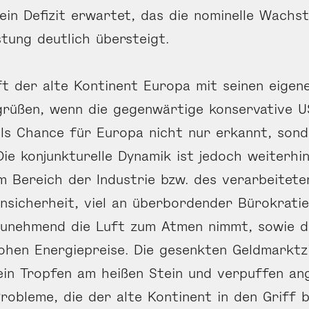
ein Defizit erwartet, das die nominelle Wachs
stung deutlich übersteigt.
 der alte Kontinent Europa mit seinen eigen
rüßen, wenn die gegenwärtige konservative US
ls Chance für Europa nicht nur erkannt, son
Die konjunkturelle Dynamik ist jedoch weiterhin
m Bereich der Industrie bzw. des verarbeitet
 Unsicherheit, viel an überbordender Bürokrati
unehmend die Luft zum Atmen nimmt, sowie di
ohen Energiepreise. Die gesenkten Geldmarktzi
ein Tropfen am heißen Stein und verpuffen an
Probleme, die der alte Kontinent in den Griff