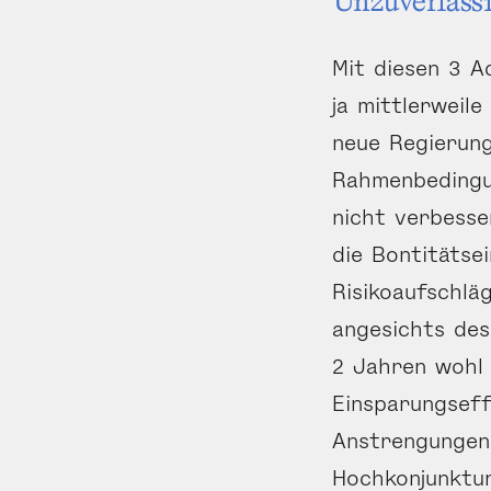
Unzuverlässi
Mit diesen 3 A
ja mittlerweil
neue Regierung
Rahmenbedingu
nicht verbesse
die Bontitätse
Risikoaufschlä
angesichts de
2 Jahren wohl
Einsparungseff
Anstrengungen
Hochkonjunktur 