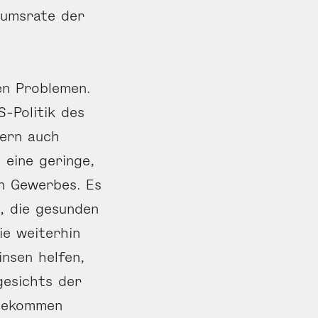
tumsrate der
en Problemen.
-Politik des
dern auch
 eine geringe,
en Gewerbes. Es
e, die gesunden
e weiterhin
nsen helfen,
gesichts der
 bekommen