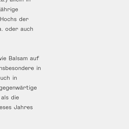
jährige
 Hochs der
a. oder auch
wie Balsam auf
insbesondere in
auch in
 gegenwärtige
als die
ieses Jahres