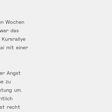
ten Wochen
 war das
 Kursrallye
ai mit einer
der Angst
ne zu
htung um.
ntlich
ist recht