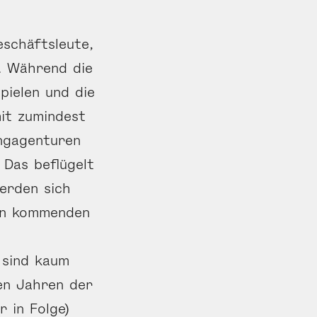
eschäftsleute,
A. Während die
pielen und die
it zumindest
ingagenturen
 Das beflügelt
erden sich
den kommenden
 sind kaum
en Jahren der
r in Folge)