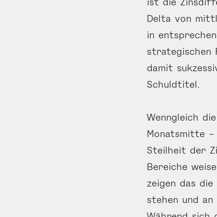
ist die Zinsdi
Delta von mitt
in entspreche
strategischen F
damit sukzessi
Schuldtitel.
Wenngleich die
Monatsmitte – 
Steilheit der 
Bereiche weise
zeigen das die
stehen und an 
Während sich da