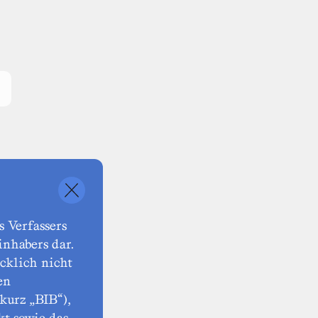
n
 Verfassers
nhabers dar.
cklich nicht
en
kurz „BIB“),
kt sowie das