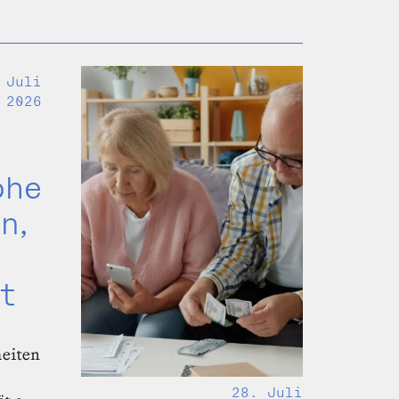
 Juli
2026
ohe
n,
t
heiten
28. Juli