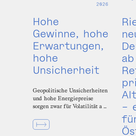
2026
Hohe
Ri
Gewinne, hohe
ne
Erwartungen,
De
hohe
ab
Unsicherheit
Re
pr
Geopolitische Unsicherheiten
Al
und hohe Energiepreise
– 
sorgen zwar für Volatilität a …
fü
Ös