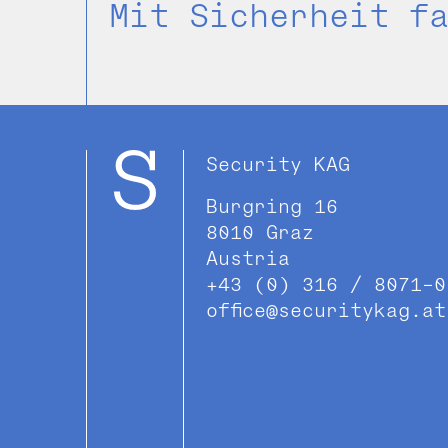
Mit
Sicherheit
f
Security KAG
Burgring 16
8010 Graz
Austria
+43 (0) 316 / 8071-0
office@securitykag.at