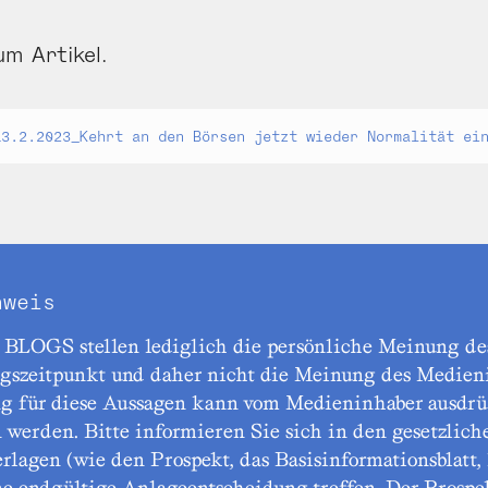
um Artikel.
13.2.2023_Kehrt an den Börsen jetzt wieder Normalität ei
nweis
 BLOGS stellen lediglich die persönliche Meinung des
ngszeitpunkt und daher nicht die Meinung des Medieni
g für diese Aussagen kann vom Medieninhaber ausdrü
werden. Bitte informieren Sie sich in den gesetzlich
rlagen (wie den Prospekt, das Basisinformationsblatt, 
ne endgültige Anlageentscheidung treffen. Der Prospe