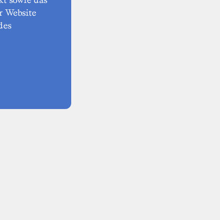
r Website
des