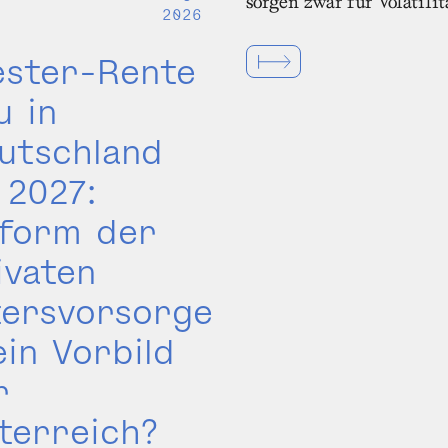
sorgen zwar für Volatilit
2026
ester-Rente
u in
utschland
 2027:
form der
ivaten
tersvorsorge
ein Vorbild
r
terreich?