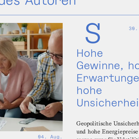
30.
Hohe
Gewinne, h
Erwartunge
hohe
Unsicherhei
Geopolitische Unsicher
und hohe Energiepreise
04. Aug.