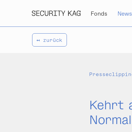
Zum Inhalt springen
Fonds
New
↤ zurück
Presseclippin
Kehrt 
Normal