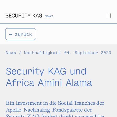
Zum Inhalt springen
News
↤ zurück
News / Nachhaltigkeit
04. September 2023
Security KAG und
Africa Amini Alama
Ein Investment in die Social Tranches der
Apollo-Nachhaltig-Fonds­palette der
Security KAG fördert direkt aus­gewählte