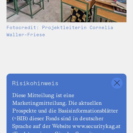
Fotocredit: Projektleiterin Cornelia
Waller-Friese
Risikohinweis
Diese Mitteilung ist eine
Marketingmitteilung. Die aktuellen
Prospekte und die Basisinformationsblätter
(=BIB) dieser Fonds sind in deutscher
Sprache auf der Website www.securitykag.at