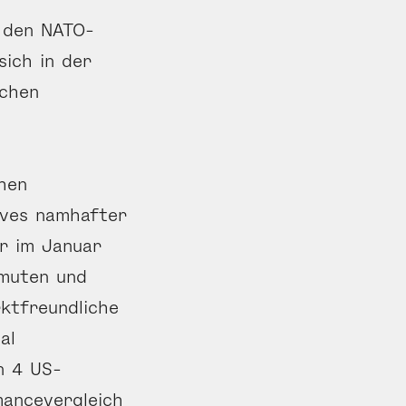
r den NATO-
sich in der
schen
chen
ives namhafter
r im Januar
rmuten und
ktfreundliche
al
n 4 US-
mancevergleich