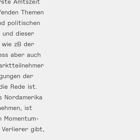
rste Amtszeit
ifenden Themen
nd politischen
 und dieser
 wie zB der
ess aber auch
Marktteilnehmer
egungen der
ie Rede ist.
us Nordamerika
ehmen, ist
en Momentum-
Verlierer gibt,