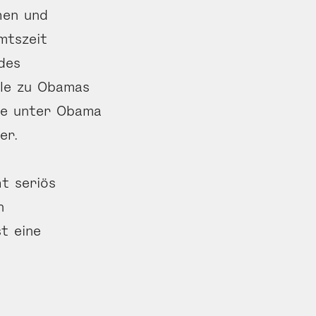
hen und
mtszeit
des
ele zu Obamas
ge unter Obama
er.
ht seriös
n
t eine