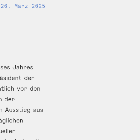
20. März 2025
eses Jahres
äsident der
tlich vor den
n der
n Ausstieg aus
äglichen
uellen