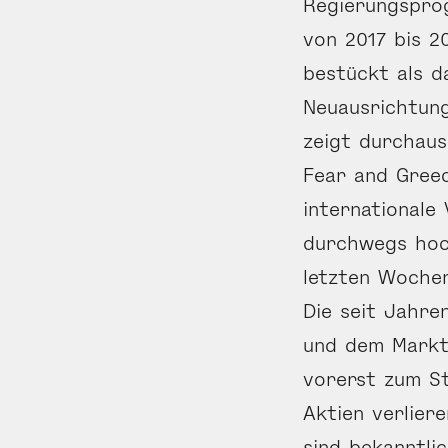
Regierungspro
von 2017 bis 2
bestückt als d
Neuausrichtung
zeigt durchaus
Fear and Gree
internationale 
durchwegs hoc
letzten Wochen
Die seit Jahre
und dem Markt
vorerst zum S
Aktien verlier
sind bekanntli