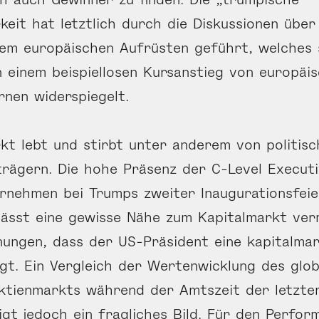
eit hat letztlich durch die Diskussionen übe
nem europäischen Aufrüsten geführt, welches 
n einem beispiellosen Kursanstieg von europäi
nen widerspiegelt.
kt lebt und stirbt unter anderem von politis
rägern. Die hohe Präsenz der C-Level Execut
rnehmen bei Trumps zweiter Inaugurationsfeie
lässt eine gewisse Nähe zum Kapitalmarkt ve
ungen, dass der US-Präsident eine kapitalmar
ugt. Ein Vergleich der Wertenwicklung des glob
ktienmarkts während der Amtszeit der letzte
igt jedoch ein fragliches Bild. Für den Perfor