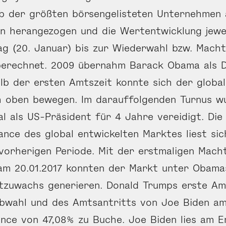
b der größten börsengelisteten Unternehmen 
rn herangezogen und die Wertentwicklung jewe
ag (20. Januar) bis zur Wiederwahl bzw. Mach
berechnet. 2009 übernahm Barack Obama als 
alb der ersten Amtszeit konnte sich der globa
h oben bewegen. Im darauffolgenden Turnus 
al als US-Präsident für 4 Jahre vereidigt. Die
nce des global entwickelten Marktes liest sic
vorherigen Periode. Mit der erstmaligen Mac
m 20.01.2017 konnten der Markt unter Obamas
tzuwachs generieren. Donald Trumps erste Am
Abwahl und des Amtsantritts von Joe Biden am
nce von 47,08% zu Buche. Joe Biden lies am E