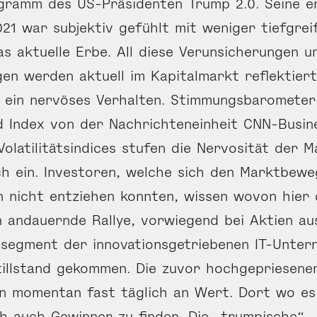
gramm des US-Präsidenten Trump 2.0. Seine e
021 war subjektiv gefühlt mit weniger tiefgre
as aktuelle Erbe. All diese Verunsicherungen u
en werden aktuell im Kapitalmarkt reflektiert
 ein nervöses Verhalten. Stimmungsbarometer
d Index von der Nachrichteneinheit CNN-Busin
Volatilitätsindices stufen die Nervosität der 
h ein. Investoren, welche sich den Marktbew
 nicht entziehen konnten, wissen wovon hier d
n andauernde Rallye, vorwiegend bei Aktien a
segment der innovationsgetriebenen IT-Untern
tillstand gekommen. Die zuvor hochgepriesen
en momentan fast täglich an Wert. Dort wo es 
ch auch Gewinner zu finden. Die „trumpische“