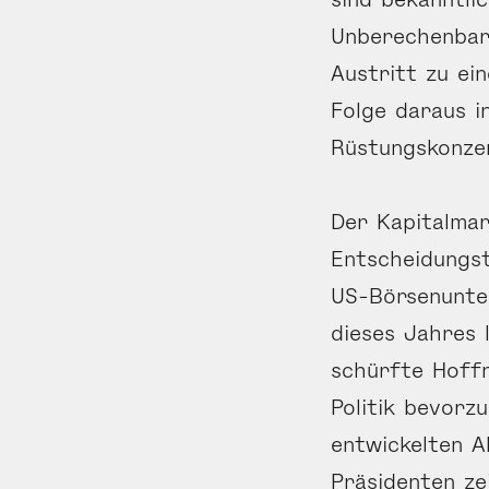
Unberechenbark
Austritt zu ei
Folge daraus i
Rüstungskonzer
Der Kapitalmar
Entscheidungst
US-Börsenunte
dieses Jahres 
schürfte Hoffn
Politik bevorz
entwickelten A
Präsidenten ze