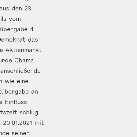
aus den 23
ils vom
tübergabe 4
Demokrat das
le Aktienmarkt
wurde Obama
 anschließende
h wie eine
htübergabe an
 Einfluss
tszeit schlug
 20.01.2021 mit
nde seiner