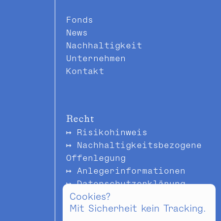
Fonds
News
Nachhaltigkeit
Unternehmen
Kontakt
Recht
Risikohinweis
Nachhaltigkeitsbezogene
Offenlegung
Anlegerinformationen
Datenschutzerklärung
Cookies?
Impressum & Offenlegung
Mit Sicherheit kein Tracking.