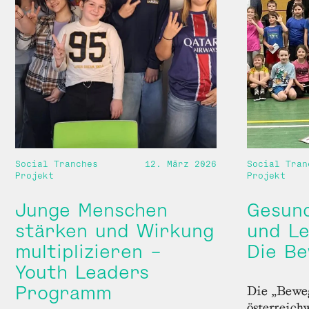
Social Tranches
12. März 2026
Social Tran
Projekt
Projekt
Junge Menschen
Gesun
stärken und Wirkung
und L
multiplizieren –
Die Be
Youth Leaders
Programm
Die „Beweg
österreichw