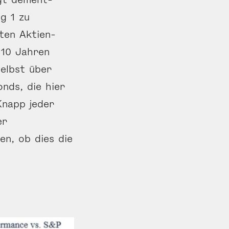
g 1 zu
eten Aktien­
 10 Jahren
elbst über
nds, die hier
Knapp jeder
er
en, ob dies die