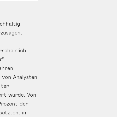
chhaltig
rzusagen,
n
scheinlich
uf
ahren
e von Analysten
hter
iert wurde. Von
 Prozent der
setzten, im