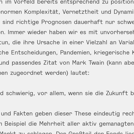
h im Vorfeld bereits ent­sprechend zu position
normen Komplexität, Ver­netztheit und Dynami
, sind richtige Prog­nosen dauerhaft nur schw
en. Immer wieder haben wir es mit unvorher­se
tun, die ihre Ursache in einer Vielzahl an Vari­
sche Entscheidungen, Pandemien, kriegerische Ko
und passendes Zitat von Mark Twain (kann ab
en zugeordnet werden) lautet:
d schwierig, vor allem, wenn sie die Zukunft b
 und Fakten geben dieser These eindeutig rec
 Beispiel die Mehrheit aller aktiv gemanagten
Markt zu schlagen. Der Großteil der Fonds li