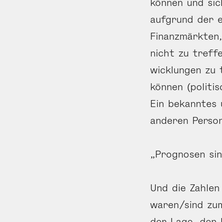
können und sic
aufgrund der e
Finanz­märkten
nicht zu treff
wick­lungen zu 
können (politi
Ein bekanntes 
anderen Person
„Prognosen sin
Und die Zahlen
waren/sind zum
der Lage, den 