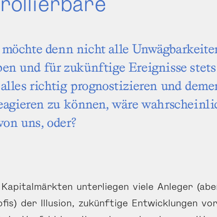
ol­lierbare
 möchte denn nicht alle Unwägbarkeite
en und für zukünftige Ereig­nisse stet
alles richtig prognosti­zieren und deme
reagieren zu können, wäre wahr­scheinl
von uns, oder?
Kapitalmärkten unterliegen viele Anleger (ab
fis) der Illusion, zukünftige Ent­wicklungen v