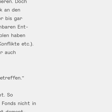
ieren. Doch
k an den
er bis gar
h­baren Ent­
ablen haben
nflikte etc.).
er auch
etreffen.“
ht. So
 Fonds nicht in
egt dement­