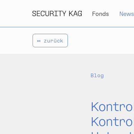
Zum Inhalt springen
Fonds
New
↤ zurück
Blog
Kontrol
Kontrol