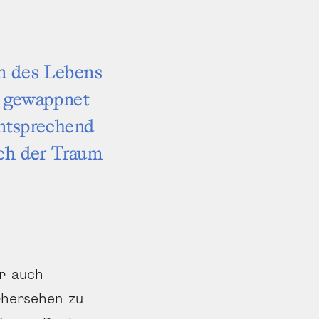
n des Lebens
s gewappnet
nt­sprechend
ich der Traum
er auch
orhersehen zu