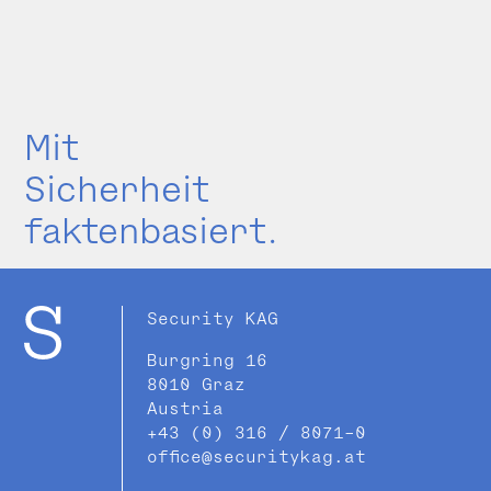
Mit
Sicherheit
faktenbasiert.
Security KAG
Burgring 16
8010 Graz
Austria
+43 (0) 316 / 8071-0
office@securitykag.at