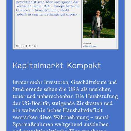
Kapitalmarkt Kompakt
Immer mehr Investoren, Geschäftsleute und
Studierende sehen die USA als unsicher,
teuer und unberechenbar. Die Herabstufung
der US-Bonität, steigende Zinskosten und
ein weiterhin hohes Haushaltsdefizit
verstärken diese Wahrnehmung – zumal
Sparmaßnahmen weitgehend ausbleiben