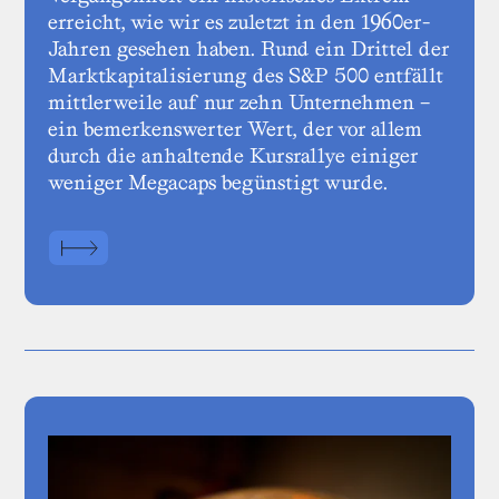
erreicht, wie wir es zuletzt in den 1960er-
Jahren gesehen haben. Rund ein Drittel der
Marktkapitalisierung des S&P 500 entfällt
mittlerweile auf nur zehn Unternehmen –
ein bemerkenswerter Wert, der vor allem
durch die anhaltende Kursrallye einiger
weniger Megacaps begünstigt wurde.