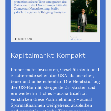
Kapitalmarkt Kompakt
Immer mehr Investoren, Geschäftsleute und
Studierende sehen die USA als unsicher,
teuer und unberechenbar. Die Herabstufung
der US-Bonität, steigende Zinskosten und
ein weiterhin hohes Haushaltsdefizit
verstärken diese Wahrnehmung – zumal
Sparmaßnahmen weitgehend ausbleiben