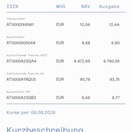
ISIN
WHG
NAV
Ausgabe
R
Thesaurierer
AT0000746961
EUR
12,04
12,44
Ausschütter
AT0000900048
EUR
6,68
6,90
Institutionelle Tranche A2ST
AT0000A2SQA4
EUR
9.472,69
9.780,56
Institutionelle Tranche A3
AT0000A1NQU5
EUR
90,79
93,75
Ausschütter AST
AT0000A2SQB2
EUR
9,46
9,77
Kurse per 06.08.2026
Kurzbeschreibung