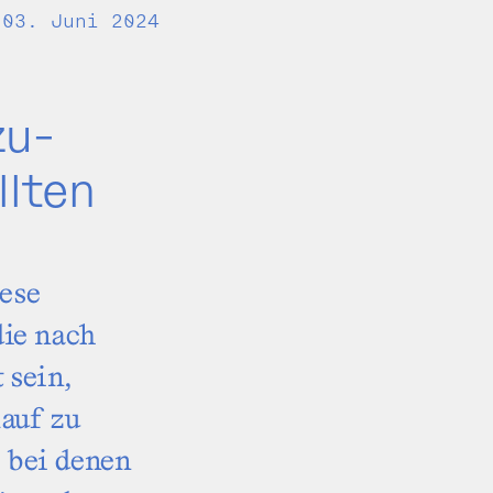
03. Juni 2024
zu­
lten
iese
die nach
 sein,
auf zu
, bei denen