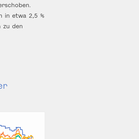
erschoben.
n in etwa 2,5 %
n zu den
er