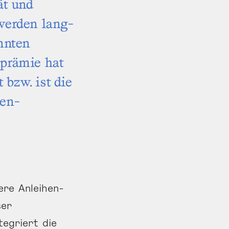
ät und
 werden lang­
annten
­prämie hat
bzw. ist die
hen­
ere Anleihen-
ser
tegriert die