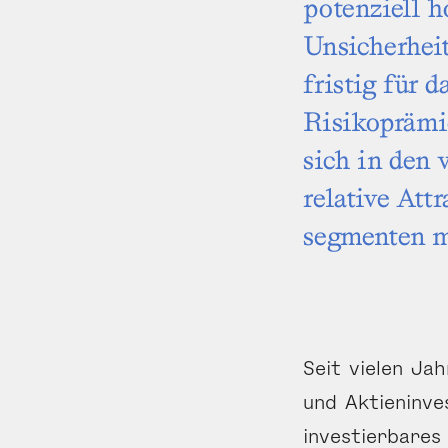
potenziell h
Unsicherheit
fristig für 
Risiko­prämi
sich in den 
relative Att
segmenten m
Seit vielen Ja
und Aktien­inv
investierbares 