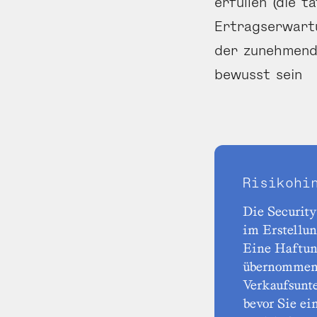
erfüllen (die t
Ertrags­erwart
der zunehmend
bewusst sein
Risikohi
Die Security
im Erstellu
Eine Haftun
übernommen 
Verkaufsunte
bevor Sie ei