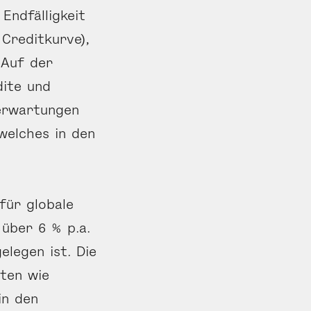
Endfälligkeit
Creditkurve),
 Auf der
dite und
­erwartungen
 welches in den
für globale
 über 6 % p.a.
elegen ist. Die
nten wie
in den