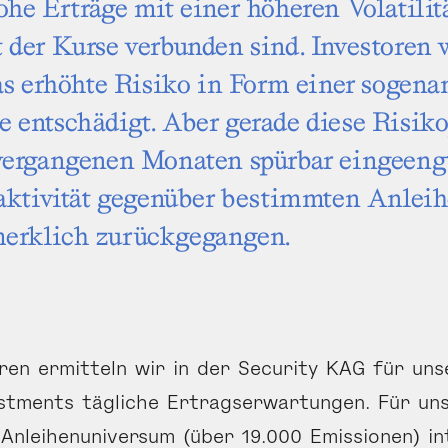
ohe Erträge mit einer höheren Volatilit
 der Kurse verbunden sind. Investoren
das erhöhte Risiko in Form einer sogen
e entschädigt. Aber gerade diese Risiko
vergangenen Monaten spürbar eingeengt 
raktivität gegenüber bestimmten Anlei
erklich zurückgegangen.
hren ermitteln wir in der Security KAG für uns
estments tägliche Ertrags­erwartungen. Für un
Anleihen­universum (über 19.000 Emissionen) in