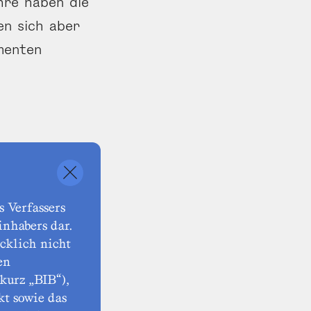
ahre haben die
en sich aber
menten
 Verfassers
nhabers dar.
cklich nicht
en
kurz „BIB“),
kt sowie das