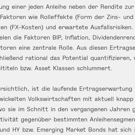
ng einer jeden Anleihe neben der Rendite zur 
Faktoren wie Rolleffekte (Form der Zins- und 
en (FX-Kosten) und erwartete Ausfallsrisiken.
elen die Faktoren BIP, Inflation, Dividendenren
oren eine zentrale Rolle. Aus diesen Ertrags
hließend rational das Potential quantifizieren,
eltiteln bzw. Asset Klassen schlummert.
rsichtlich, ist die laufende Ertrags­erwartung 
wickelten Volkswirtschaften mit aktuell knapp
wo sie im Schnitt in den vergangenen Jahren g
ktivität gegenüber bestimmten Anleihen­segme
und HY bzw. Emerging Market Bonds hat sich 