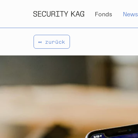
Zum Inhalt springen
Fonds
New
↤ zurück